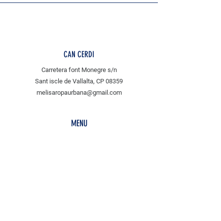
CAN CERDI
Carretera font Monegre s/n
Sant iscle de Vallalta, CP 08359
melisaropaurbana@gmail.com
MENU
Shop All
tejidos
MLS
POLICY