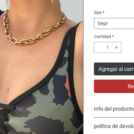
Size
*
Elegir
Cantidad
*
Agregar al carr
Re
Info del producto
La mayoria de los te
política de devol
almacenes que tienen
las excedencias de las