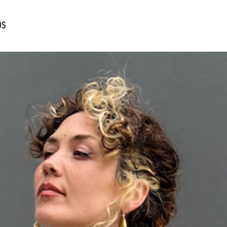
Baleares y Canarias.
os
Los costes de envío 
devolución
Para pedidos superior
serán gratuitos!