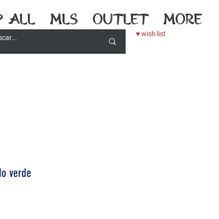
p All
MLS
outlet
More
♥ wish list
do verde
recio