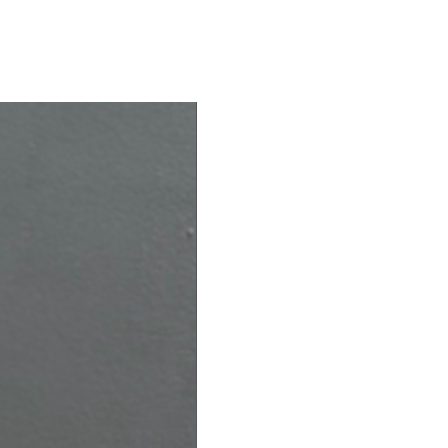
no son reembolsables en caso de
es a 120€, los gastos de envío