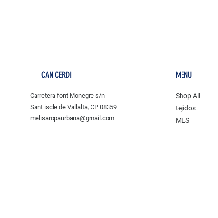
CAN CERDI
MENU
Carretera font Monegre s/n
Shop All
Sant iscle de Vallalta, CP 08359
tejidos
melisaropaurbana@gmail.com
MLS