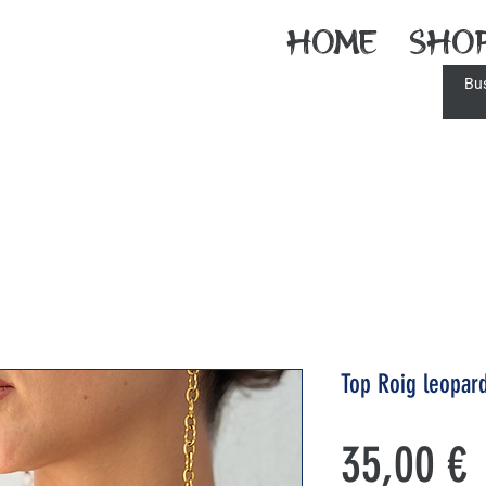
Home
Sho
Top Roig leopar
P
35,00 €