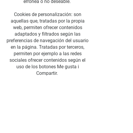
erronea o no deseable.
Cookies de personalización: son
aquellas que, tratadas por la propia
web, permiten ofrecer contenidos
adaptados y filtrados según las
preferencias de navegación del usuario
en la página. Tratadas por terceros,
permiten por ejemplo a las redes
sociales ofrecer contenidos según el
uso de los botones Me gusta i
Compartir.
Cookies analíticas: son aquellas que,
tratadas por la propia web o per
terceros, permiten calificar el nombre de
visitantes y analizar estadísticamente
la utilización que hacen los usuarios de
los servicios. Gracias a esto, los
responsables de la web estudian los
hábitos de navegación y las páginas