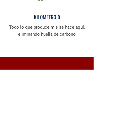
KILOMETRO 0
Todo lo que produce mls se hace aquí,
eliminando huella de carbono
COLECCIONES LIMITADAS
Aprovechando restos téxtiles para cuidar
el medio ambiente y hacer colecciones
únicas.