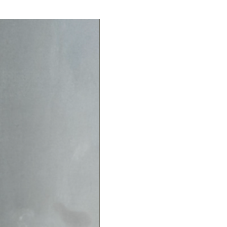
no son reembolsables en caso de
es a 120€, los gastos de envío