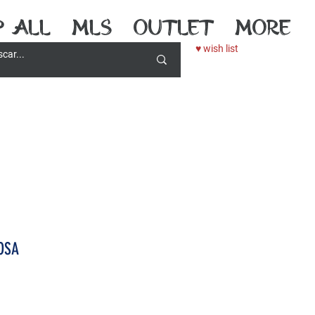
p All
MLS
outlet
More
♥ wish list
OSA
recio