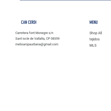
CAN CERDI
MENU
Carretera font Monegre s/n
Shop All
Sant iscle de Vallalta, CP 08359
tejidos
melisaropaurbana@gmail.com
MLS