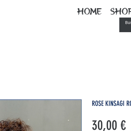
Home
Sho
ROSE KINSAGI R
P
30,00 €