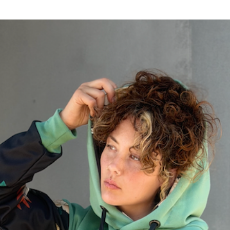
Baleares y Canarias.
Los costes de envío 
devolución
Para pedidos superior
serán gratuitos!