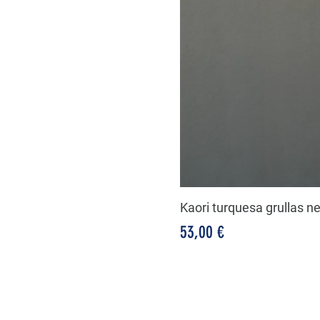
Kaori turquesa grullas n
Precio
53,00 €