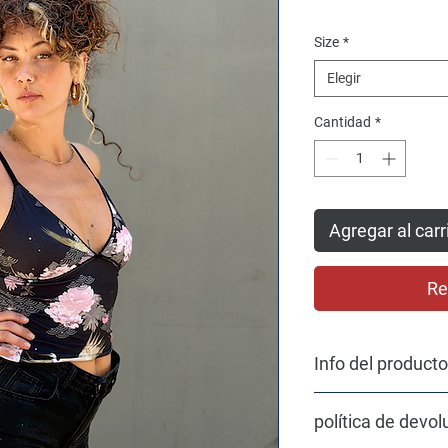
Size
*
Elegir
Cantidad
*
Agregar al carr
Re
Info del producto
La mayoria de los te
política de devol
almacenes que tienen
las excedencias de las