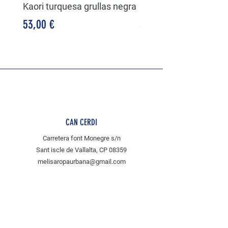
Canarias.
Kaori turquesa grullas negra
Kaori negra grullas
Precio
Precio
53,00 €
53,00 €
Los costes de envío no son reembolsables
en caso de devolución
Para pedidos superiores a 120€, los gastos
de envío serán gratuitos!
CAN CERDI
Carretera font Monegre s/n
Sant iscle de Vallalta, CP 08359
melisaropaurbana@gmail.com
MENU
Shop All
tejidos