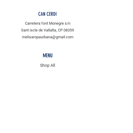
CAN CERDI
Carretera font Monegre s/n
Sant iscle de Vallalta, CP 08359
melisaropaurbana@gmail.com
MENU
Shop All
tejidos
MLS
POLICY
Envíos & Devoluciones
Métodos de Pago
Aviso legal y protección de datos