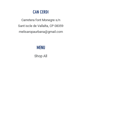
CAN CERDI
Carretera font Monegre s/n
Sant iscle de Vallalta, CP 08359
melisaropaurbana@gmail.com
MENU
Shop All
tejidos
MLS
POLICY
Envíos & Devoluciones
Métodos de Pago
Aviso legal y protección de datos