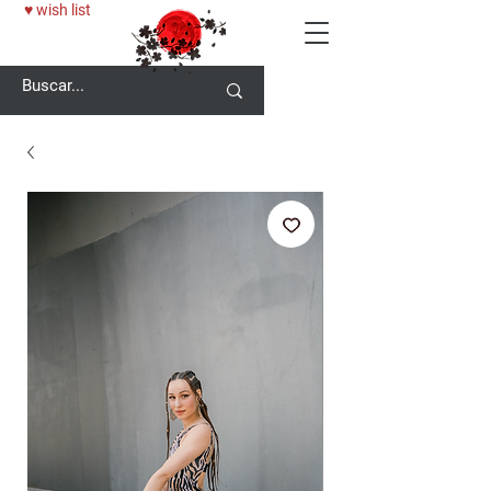
♥ wish list