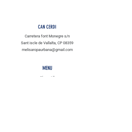
CAN CERDI
Carretera font Monegre s/n
Sant iscle de Vallalta, CP 08359
melisaropaurbana@gmail.com
MENU
Shop All
tejidos
MLS
POLICY
Envíos & Devoluciones