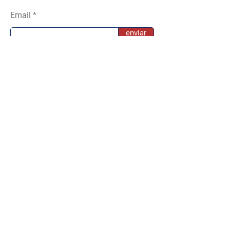
Email
enviar
mls
© 2022 by Jimena Zurieta