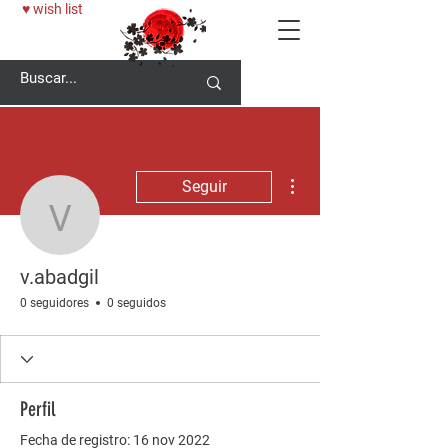
♥ wish list
Más acciones
Seguir
v.abadgil
v.abadgil
0 seguidores
0 seguidos
Perfil
Fecha de registro: 16 nov 2022