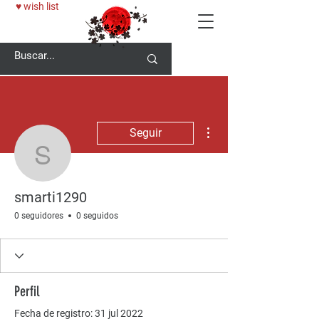
♥ wish list
Más acciones
Seguir
smarti1290
smarti1290
0 seguidores
0 seguidos
Perfil
Fecha de registro: 31 jul 2022