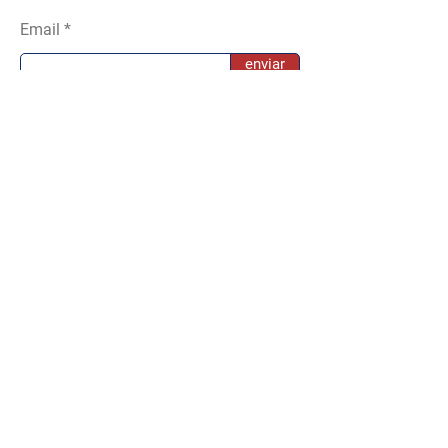
Email
enviar
mls
© 2022 by Jimena Zurieta