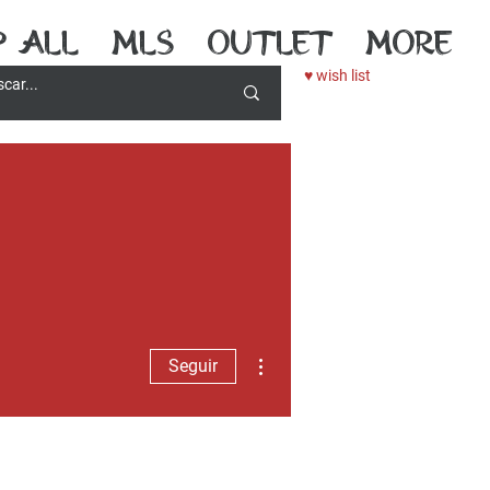
p All
MLS
outlet
More
♥ wish list
Más acciones
Seguir