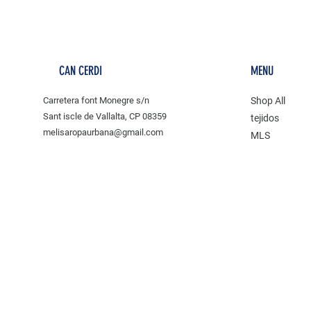
CAN CERDI
MENU
Carretera font Monegre s/n
Shop All
Sant iscle de Vallalta, CP 08359
tejidos
melisaropaurbana@gmail.com
MLS