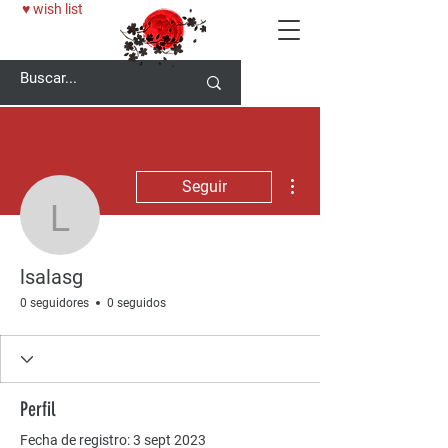
♥ wish list
Más acciones
Seguir
lsalasg
lsalasg
0 seguidores
0 seguidos
Perfil
Fecha de registro: 3 sept 2023