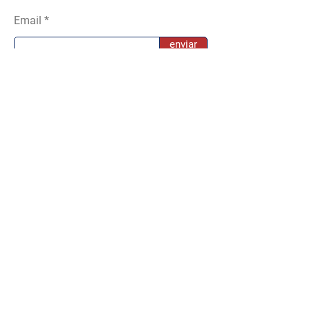
Email
enviar
mls
© 2022 by Jimena Zurieta