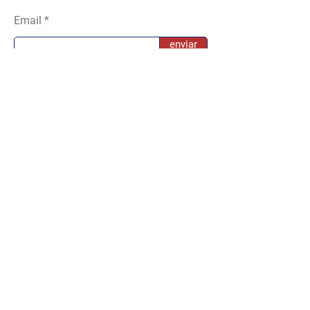
Email
enviar
mls
© 2022 by Jimena Zurieta