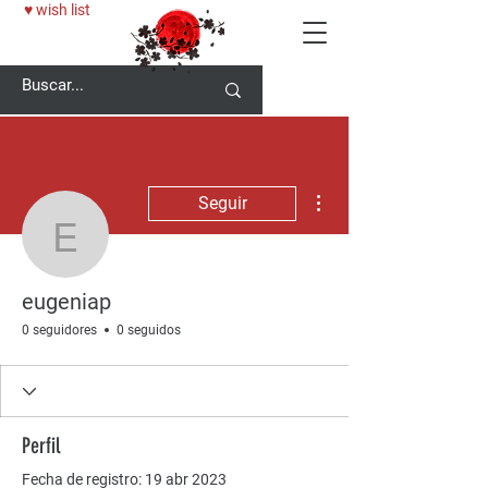
♥ wish list
Más acciones
Seguir
eugeniap
eugeniap
0 seguidores
0 seguidos
Perfil
Fecha de registro: 19 abr 2023